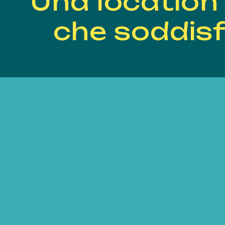
Una location 
che soddis