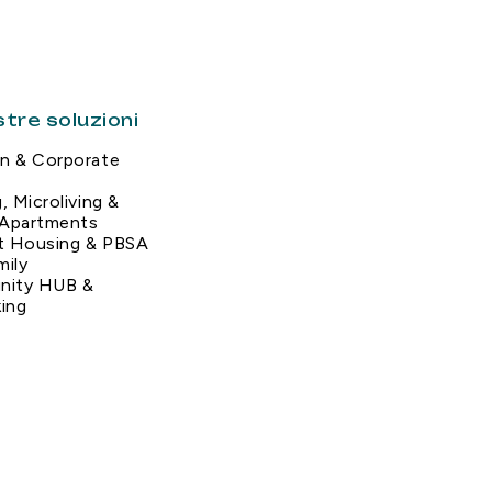
tre soluzioni
on & Corporate
, Microliving &
 Apartments
t Housing & PBSA
mily
ity HUB &
ing