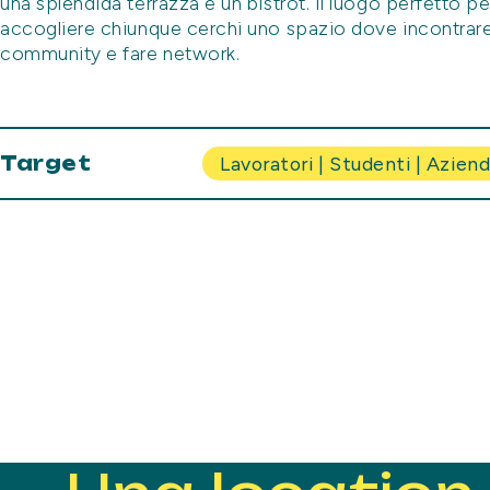
una splendida terrazza e un bistrot. Il luogo perfetto pe
accogliere chiunque cerchi uno spazio dove incontrare
community e fare network.
Target
Lavoratori | Studenti | Aziend