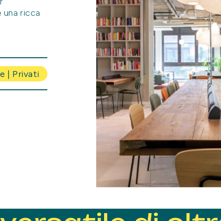
r
 una ricca
e | Privati