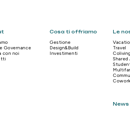
ut
Cosa ti offriamo
Le nos
iamo
Gestione
Vacati
e Governance
Design&Build
Travel
a con noi
Investimenti
Coliving
tti
Shared
Studen
Multifa
Commun
Cowork
News