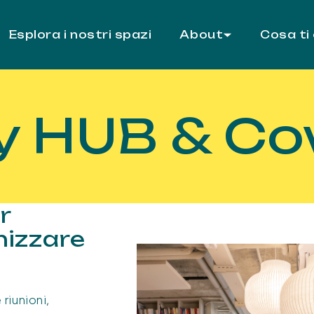
Esplora i nostri spazi
About
Cosa ti
 HUB & Co
r
nizzare
e riunioni,