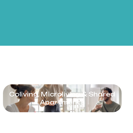
Coliving, Microliving & Shared
Apartments