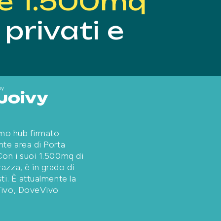
tre 1.500mq
 privati e
imo hub firmato
nte area di Porta
Con i suoi 1.500mq di
azza, è in grado di
ti. È attualmente la
Vivo, DoveVivo