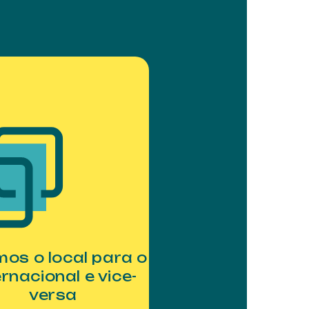
mos o local para o
ernacional e vice-
versa