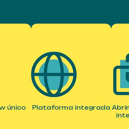
w único
Plataforma integrada
Abri
int