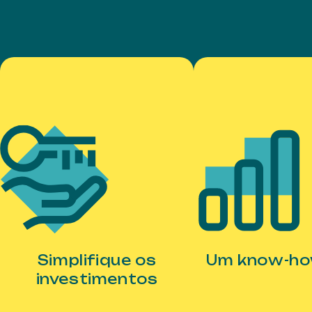
Simplifique os
Um know-ho
investimentos