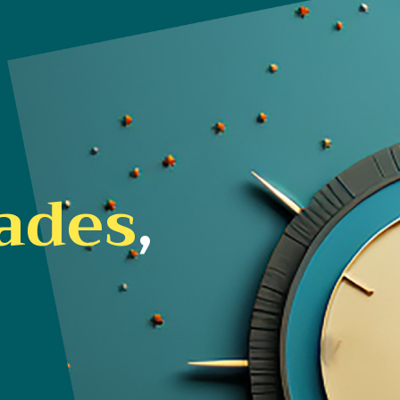
ades
,