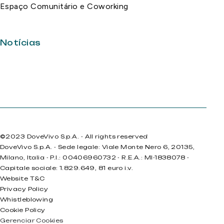
Espaço Comunitário e Coworking
Notícias
©2023 DoveVivo S.p.A. - All rights reserved
DoveVivo S.p.A. - Sede legale: Viale Monte Nero 6, 20135,
Milano, Italia - P.I.: 00406960732 - R.E.A.: MI-1838078 -
Capitale sociale: 1.829.649, 81 euro i.v.
Website T&C
Privacy Policy
Whistleblowing
Cookie Policy
Gerenciar Cookies